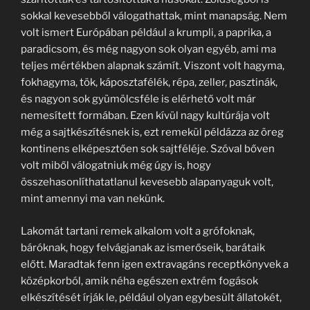
sokkal kevesebből válogathattak, mint manapság. Nem
volt ismert Európában például a krumpli, a paprika, a
paradicsom, és még nagyon sok olyan egyéb, ami ma
teljes mértékben alapnak számít. Viszont volt hagyma,
fokhagyma, tök, káposztafélék, répa, zeller, pasztinák,
és nagyon sok gyümölcsféle is elérhető volt már
nemesített formában. Ezen kívül nagy kultúrája volt
még a sajtkészítésnek is, ezt remekül példázza az öreg
kontinens elképesztően sok sajtféléje. Szóval bőven
volt miből válogatniuk még úgy is, hogy
összehasonlíthatatlanul kevesebb alapanyaguk volt,
mint amennyi ma van nekünk.
Lakomát tartani remek alkalom volt a grófoknak,
báróknak, hogy felvágjanak az ismerőseik, barátaik
előtt. Maradtak fenn igen extravagáns receptkönyvek a
középkorból, amik néha egészen extrém fogások
elkészítését írják le, például olyan egybesült állatokét,