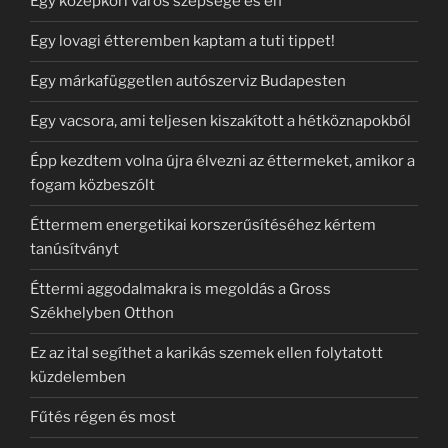
Egy középkori város szépsége és én
Egy lovagi étteremben kaptam a tuti tippet!
Egy márkafüggetlen autószerviz Budapesten
Egy vacsora, ami teljesen kiszakított a hétköznapokból
Épp kezdtem volna újra élvezni az éttermeket, amikor a
fogam közbeszólt
Éttermem energetikai korszerűsítéséhez kértem
tanúsítványt
Éttermi aggodalmakra is megoldás a Gross
Székhelyben Otthon
Ez az ital segíthet a karikás szemek ellen folytatott
küzdelemben
Fűtés régen és most