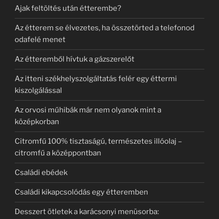
Ajak feltöltés után étterembe?
Az étterem se élvezetes, ha összetörted a telefonod
odafelé menet
Az étteremből hívtuk a gázszerelőt
Az itteni székhelyszolgáltatás felér egy éttermi
kiszolgálással
Az orvosi műhibák már nem olyanok mint a
középkorban
Citromfű 100% tisztaságú, természetes illóolaj –
citromfű a középpontban
Családi ebédek
Családi kikapcsolódás egy étteremben
Desszert ötletek a karácsonyi menüsorba: