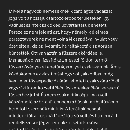
Mivel a nagyobb nemeseknek kizárólagos vadászati
joga volt a hozzájuk tartozó erdős területeken, így
vadhúst szinte csak ők és udvartartásuk ehetett.
Persze ez nem jelenti azt, hogy némelyik élelmes
parasztgyerek ne ment volna ki csapdával nyulat vagy
őzet ejteni, de az ilyesmit, ha rajtakapták, szigorúan
büntették. Ott van aztán a fűszerek kérdése is.
Manapság olyan ízesítőket, messzi földön termő
fűszernövényeket ehetünk, amilyet csak akarunk. Ám a
középkorban ez kicsit máshogy volt, akkoriban még
igen jelentős expedíciók árán lehetett csak szárazföldi
vagy vízi úton, közvetítőkön és kereskedőkön keresztül
fűszerhez jutni. És nem csak a ritkaságuknak volt
köszönhető az értékük, hanem a húsok tartósításában
betöltött szerepük miatt is. A legáltalánosabb,
mindenki által használt ízesítő a só volt, és ha nem állt
rendelkezésre jégverem, akkor szintén sóval
szárították és tartósították a húsokat. Zöldségből is