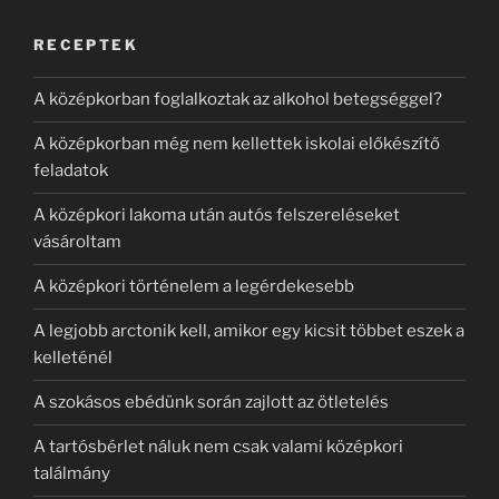
kifejezésre:
RECEPTEK
A középkorban foglalkoztak az alkohol betegséggel?
A középkorban még nem kellettek iskolai előkészítő
feladatok
A középkori lakoma után autós felszereléseket
vásároltam
A középkori történelem a legérdekesebb
A legjobb arctonik kell, amikor egy kicsit többet eszek a
kelleténél
A szokásos ebédünk során zajlott az ötletelés
A tartósbérlet náluk nem csak valami középkori
találmány