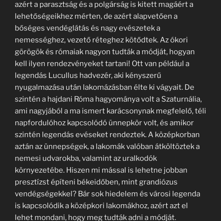
azért a parasztság és a polgárság is kitett magáért a
lehetőségeikhez mérten, de azért alapvetően a
bőséges vendéglátás és nagy evészetek a
nemességhez, vezető réteghez kötődtek. Az ókori
görögök és rómaiak nagyon tudták a módját, hogyan
kell ilyen rendezvényeket tartani! Ott van például a
legendás Lucullus hadvezér, aki kényszerű
nyugalmazása után lakomázásban élte ki vágyait. De
szintén a hajdani Róma hagyománya volt a Szaturnália,
ami nagyjából a ma ismert karácsonynak megfelelő, téli
napfordulóhoz kapcsolódó ünnepkör volt, és amikor
szintén legendás evéseket rendeztek. A középkorban
aztán az ünnepségek, a lakomák valóban átköltöztek a
nemesi udvarokba, valamint az uralkodók
környezetébe. Hiszen mi mással is lehetne jobban
presztízst építeni békeidőben, mint grandiózus
vendégségekkel? Bár sok hiedelem és városi legenda
is kapcsolódik a középkori lakomákhoz, azért azt el
lehet mondani, hogy meg tudták adni a módját.