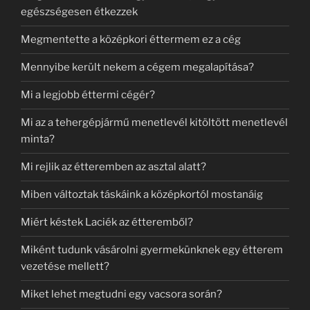
egészségesen étkezzek
Megmentette a középkori éttermem ez a cég
Mennyibe került nekem a cégem megalapítása?
Mi a legjobb éttermi cégér?
Mi az a tehergépjármű menetlevél kitöltött menetlevél
minta?
Mi rejlik az étteremben az asztal alatt?
Miben változtak táskáink a középkortól mostanáig
Miért késtek Laciék az étteremből?
Miként tudunk vásárolni gyermekünknek egy étterem
vezetése mellett?
Miket lehet megtudni egy vacsora során?