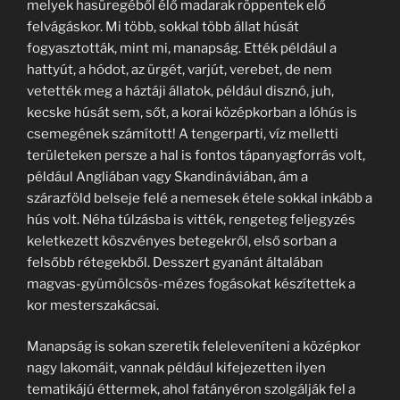
melyek hasüregéből élő madarak röppentek elő
felvágáskor. Mi több, sokkal több állat húsát
fogyasztották, mint mi, manapság. Ették például a
hattyút, a hódot, az ürgét, varjút, verebet, de nem
vetették meg a háztáji állatok, például disznó, juh,
kecske húsát sem, sőt, a korai középkorban a lóhús is
csemegének számított! A tengerparti, víz melletti
területeken persze a hal is fontos tápanyagforrás volt,
például Angliában vagy Skandináviában, ám a
szárazföld belseje felé a nemesek étele sokkal inkább a
hús volt. Néha túlzásba is vitték, rengeteg feljegyzés
keletkezett köszvényes betegekről, első sorban a
felsőbb rétegekből. Desszert gyanánt általában
magvas-gyümölcsös-mézes fogásokat készítettek a
kor mesterszakácsai.
Manapság is sokan szeretik feleleveníteni a középkor
nagy lakomáit, vannak például kifejezetten ilyen
tematikájú éttermek, ahol fatányéron szolgálják fel a