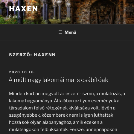
Tartalomhoz
HAXEN
Ételek
Menü
SZERZŐ:
HAXENN
BEKÜLDVE:
2020.10.16.
A múlt nagy lakomái ma is csábítóak
Minden korban megvolt az eszem-iszom, a mulatozás, a
lakoma hagyománya. Általában az ilyen események a
társadalom felső rétegének kiváltsága volt, lévén a
szegényebbek, közemberek nem is igen juthattak
hozzá sok olyan alapanyaghoz, amik ezeken a
mulatságokon felbukkantak. Persze, ünnepnapokon