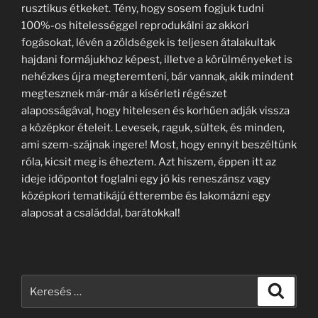
rusztikus étkeket. Tény, hogy sosem fogjuk tudni
100%-os hitelességgel reprodukálni az akkori
fogásokat, lévén a zöldségek is teljesen átalakultak
hajdani formájukhoz képest, illetve a körülményeket is
nehézkes újra megteremteni, bár vannak, akik mindent
megtesznek már-már a kísérleti régészet
alaposságával, hogy hitelesen és korhűen adják vissza
a középkor ételeit. Levesek, raguk, sültek, és minden,
ami szem-szájnak ingere! Most, hogy ennyit beszéltünk
róla, kicsit meg is éheztem. Azt hiszem, éppen itt az
ideje időpontot foglalni egy jó kis reneszánsz vagy
középkori tematikájú étterembe és lakomázni egy
alaposat a családdal, barátokkal!
Keresés
Keresé
a
következő