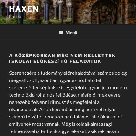
Tartalomhoz
HAXEN
Ételek
Menü
A KÖZÉPKORBAN MÉG NEM KELLETTEK
ISKOLAI ELŐKÉSZÍTŐ FELADATOK
Szerencsére a tudomány előrehaladtával számos dolog
megváltozott, azonban ugyanez hozható fel
szerencsétlenségünkre is. Egyfelől nagyon jó a modern
technológia rohamos fejlődése, másfelől meg egyre
nehezebb felvenni ritmust és megfelelni a
elvárásoknak. Az én koromban még nem volt olyan
szigorú felvételi rendszer az általános iskolákba, mint
amilyenek most vannak. Még iskolaalkalmassági
felméréssel is terhelik a gyerekeket, akiknek lassan