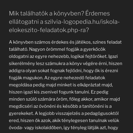
Mik találhatók a könyvben? Érdemes
ellátogatni a szilvia-logopedia.hu/iskola-
elokeszito-feladatok.php-ra?
A könyvben számos érdekes és játékos, színes feladat
található. Nagyon örömmel fogják a gyerkőcök
oldogatni az egyre nehezebb, logikai fejtörőket. Igazi
sikerélmény lesz számukra a könyv végére érni, hiszen
addigra olyan sokat fognak fejlődni, hogy ők is érezni
fogják magukon. Az egyre nehezedő feladatok
megoldása pedig majd minket is elkápráztat majd,
hiszen igazi kis zsenivel fogunk tanulni. Ez pedig
minden szülő számára öröm, főleg akkor, amikor majd
megdicséri az óvónéni és később a tanítónéni is a
gyerekeket. A legjobb visszajelzés a pedagógusoktól
ered, hiszen ők azok, akik ténylegesen tanulnak velük
óvoda- vagy iskolaidőben, így tényleg látják azt, hogy