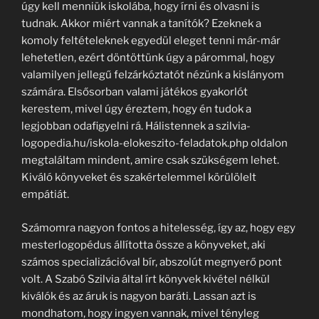
úgy kell menniük iskolába, hogy írni és olvasni is
tudnak. Akkor miért vannak a tanítók? Ezeknek a
komoly feltételeknek egyedül eleget tenni már-már
lehetetlen, ezért döntöttünk úgy a párommal, hogy
valamilyen jellegű felzárkóztatót nézünk a kislányom
számára. Elsősorban valami játékos gyakorlót
kerestem, mivel úgy éreztem, hogy én tudok a
legjobban odafigyelni rá. Hálistennek a szilvia-
logopedia.hu/iskola-elokeszito-feladatok.php oldalon
megtaláltam mindent, amire csak szükségem lehet.
Kiváló könyveket és szakértelemmel körülölelt
empátiát.
Számomra nagyon fontos a hitelesség, így az, hogy egy
mesterlogopédus állította össze a könyveket, aki
számos specializációval bír, abszolút megnyerő pont
volt. A Szabó Szilvia által írt könyvek kivétel nélkül
kiválók és az áruk is nagyon baráti. Lassan azt is
mondhatom, hogy ingyen vannak, mivel tényleg