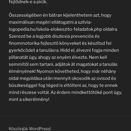
fejlődnek-e a picik.
Összességében én bátran kijelenthetem azt, hogy
maximálisan megéri ellátogatni a szilvia-
logopedia.hu/iskola-elokeszito-feladatok.php oldalra.
Szerezd be a legjobb diszlexia prevenciós és
finommotorika fejlesztő könyveket és készítsd fel
gyerkőcödet a tanulásra. Hidd el, élvezni fogja minden
pillanatát úgy, ahogy az enyém élvezte. Nem kell
semmitől sem tartani, adjátok át magatokat a tanulás
élményének! Nyomon követheted, hogy már néhány
oldal megoldása után mennyit okosodik az ovisod és
büszkeséggel fog téged is eltölteni az, hogy te ennek
mind részese voltál. Az érdem mindkettőtöké pont úgy,
mint a sikerélmény!
Köszönjük WordPress!