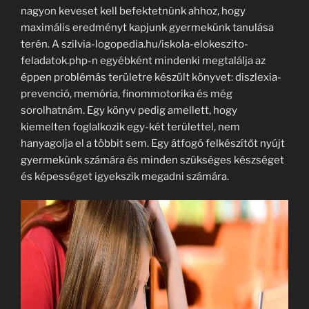
nagyon keveset kell befektetnünk ahhoz, hogy
maximális eredményt kapjunk gyermekünk tanulása
terén. A szilvia-logopedia.hu/iskola-elokeszito-
feladatok.php-n egyébként mindenki megtalálja az
éppen problémás területre készült könyvet: diszlexia-
prevenció, memória, finommotorika és még
sorolhatnám. Egy könyv pedig amellett, hogy
kiemelten foglalkozik egy-két területtel, nem
hanyagolja el a többit sem. Egy átfogó felkészítőt nyújt
gyermekünk számára és minden szükséges készséget
és képességet igyekszik megadni számára.