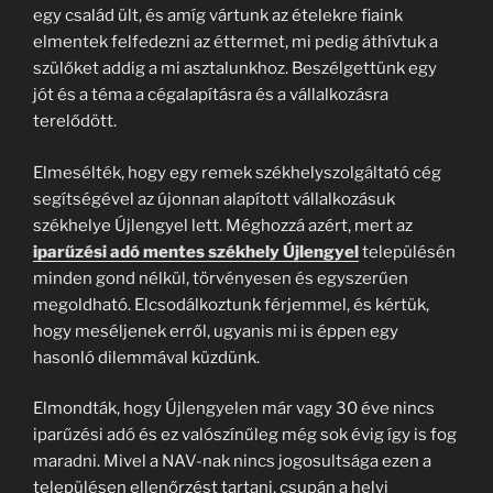
egy család ült, és amíg vártunk az ételekre fiaink
elmentek felfedezni az éttermet, mi pedig áthívtuk a
szülőket addig a mi asztalunkhoz. Beszélgettünk egy
jót és a téma a cégalapításra és a vállalkozásra
terelődött.
Elmesélték, hogy egy remek székhelyszolgáltató cég
segítségével az újonnan alapított vállalkozásuk
székhelye Újlengyel lett. Méghozzá azért, mert az
iparűzési adó mentes székhely Újlengyel
településén
minden gond nélkül, törvényesen és egyszerűen
megoldható. Elcsodálkoztunk férjemmel, és kértük,
hogy meséljenek erről, ugyanis mi is éppen egy
hasonló dilemmával küzdünk.
Elmondták, hogy Újlengyelen már vagy 30 éve nincs
iparűzési adó és ez valószínűleg még sok évig így is fog
maradni. Mivel a NAV-nak nincs jogosultsága ezen a
településen ellenőrzést tartani, csupán a helyi