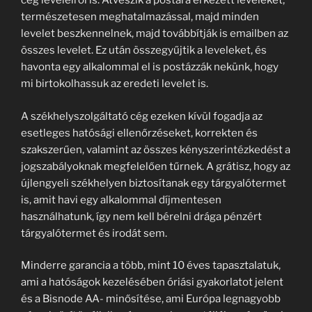
cég leveleiről is. Átveszik a postára érkezett leveleket,
természetesen meghatalmazással, majd minden
levelet beszkennelnek, majd továbbítják is emailben az
összes levelet. Ez után összegyűjtik a leveleket, és
havonta egy alkalommal el is postázzák nekünk, hogy
mi birtokolhassuk az eredeti levelet is.
A székhelyszolgáltató cég ezeken kívül fogadja az
esetleges hatósági ellenőrzéseket, korrekten és
szakszerűen, valamint az összes kényszerintézkedést a
jogszabályoknak megfelelően tűrnek. A grátisz, hogy az
újlengyeli székhelyen biztosítanak egy tárgyalótermet
is, amit havi egy alkalommal díjmentesen
használhatunk, így nem kell bérelni drága pénzért
tárgyalótermet és irodát sem.
Minderre garancia a több, mint 10 éves tapasztalatuk,
ami a hatóságok kezelésében óriási gyakorlatot jelent
és a Bisnode AA- minősítése, ami Európa legnagyobb