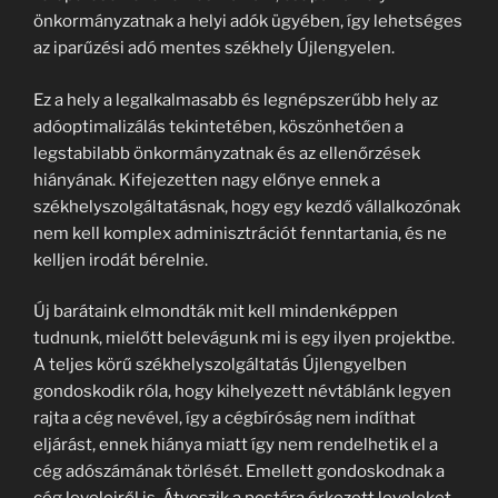
önkormányzatnak a helyi adók ügyében, így lehetséges
az iparűzési adó mentes székhely Újlengyelen.
Ez a hely a legalkalmasabb és legnépszerűbb hely az
adóoptimalizálás tekintetében, köszönhetően a
legstabilabb önkormányzatnak és az ellenőrzések
hiányának. Kifejezetten nagy előnye ennek a
székhelyszolgáltatásnak, hogy egy kezdő vállalkozónak
nem kell komplex adminisztrációt fenntartania, és ne
kelljen irodát bérelnie.
Új barátaink elmondták mit kell mindenképpen
tudnunk, mielőtt belevágunk mi is egy ilyen projektbe.
A teljes körű székhelyszolgáltatás Újlengyelben
gondoskodik róla, hogy kihelyezett névtáblánk legyen
rajta a cég nevével, így a cégbíróság nem indíthat
eljárást, ennek hiánya miatt így nem rendelhetik el a
cég adószámának törlését. Emellett gondoskodnak a