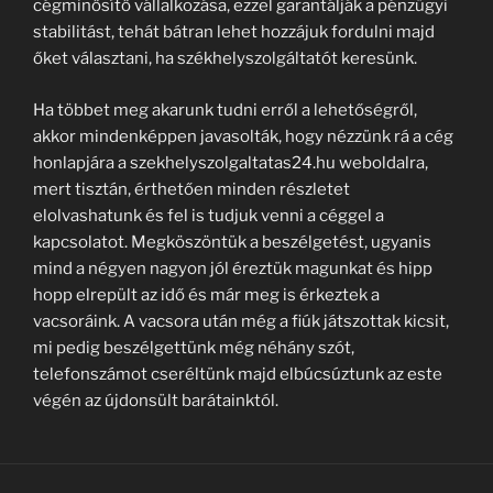
cégminősítő vállalkozása, ezzel garantálják a pénzügyi
stabilitást, tehát bátran lehet hozzájuk fordulni majd
őket választani, ha székhelyszolgáltatót keresünk.
Ha többet meg akarunk tudni erről a lehetőségről,
akkor mindenképpen javasolták, hogy nézzünk rá a cég
honlapjára a szekhelyszolgaltatas24.hu weboldalra,
mert tisztán, érthetően minden részletet
elolvashatunk és fel is tudjuk venni a céggel a
kapcsolatot. Megköszöntük a beszélgetést, ugyanis
mind a négyen nagyon jól éreztük magunkat és hipp
hopp elrepült az idő és már meg is érkeztek a
vacsoráink. A vacsora után még a fiúk játszottak kicsit,
mi pedig beszélgettünk még néhány szót,
telefonszámot cseréltünk majd elbúcsúztunk az este
végén az újdonsült barátainktól.