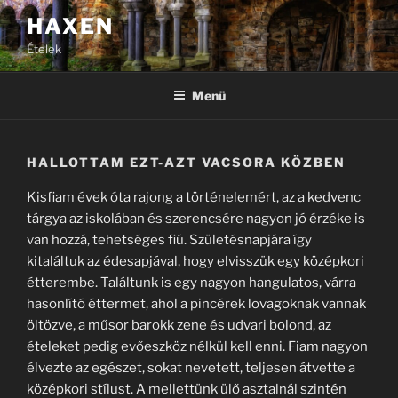
Tartalomhoz
HAXEN
Ételek
Menü
HALLOTTAM EZT-AZT VACSORA KÖZBEN
Kisfiam évek óta rajong a történelemért, az a kedvenc
tárgya az iskolában és szerencsére nagyon jó érzéke is
van hozzá, tehetséges fiú. Születésnapjára így
kitaláltuk az édesapjával, hogy elvisszük egy középkori
étterembe. Találtunk is egy nagyon hangulatos, várra
hasonlító éttermet, ahol a pincérek lovagoknak vannak
öltözve, a műsor barokk zene és udvari bolond, az
ételeket pedig evőeszköz nélkül kell enni. Fiam nagyon
élvezte az egészet, sokat nevetett, teljesen átvette a
középkori stílust. A mellettünk ülő asztalnál szintén