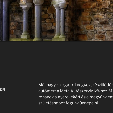
Már nagyon izgatott vagyok, készülődö
EN
autómért a Méta Autószerviz Kft-hez. Mi
rohanok a gyerekekért és elmegyünk eg
születésnapot fogunk ünnepelni.