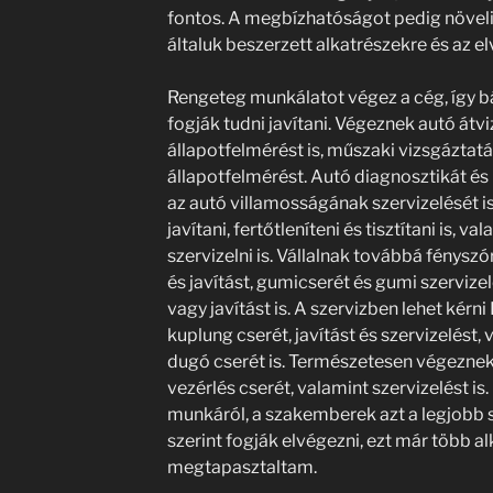
fontos. A megbízhatóságot pedig növeli,
általuk beszerzett alkatrészekre és az e
Rengeteg munkálatot végez a cég, így bá
fogják tudni javítani. Végeznek autó átvi
állapotfelmérést is, műszaki vizsgáztatá
állapotfelmérést. Autó diagnosztikát és
az autó villamosságának szervizelését is
javítani, fertőtleníteni és tisztítani is, va
szervizelni is. Vállalnak továbbá fényszór
és javítást, gumicserét és gumi szervize
vagy javítást is. A szervizben lehet kérni
kuplung cserét, javítást és szervizelést, 
dugó cserét is. Természetesen végeznek 
vezérlés cserét, valamint szervizelést i
munkáról, a szakemberek azt a legjobb 
szerint fogják elvégezni, ezt már több 
megtapasztaltam.