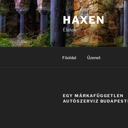
Tartalomhoz
HAXEN
Ételek
Főoldal
Üzenet
EGY MÁRKAFÜGGETLEN
AUTÓSZERVIZ BUDAPEST