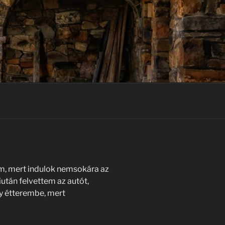
m, mert indulok nemsokára az
után felvettem az autót,
y étterembe, mert