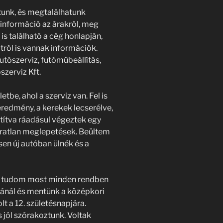
tunk, és megtalálhatunk
 információ az árakról, meg
 is található a cég honlapján,
tról is vannak információk.
tószerviz, futóműbeállítás,
szerviz Kft.
be, ahol a szerviz van. Fel is
redmény, a kerekek lecserélve,
sztítva ráadásul végeztek egy
váratlan meglepetések. Beültem
esen új autóban ülnék és a
ogy tudom most minden rendben
ánál és mentünk a középkori
t a 12. születésnapjára.
s jól szórakoztunk. Voltak