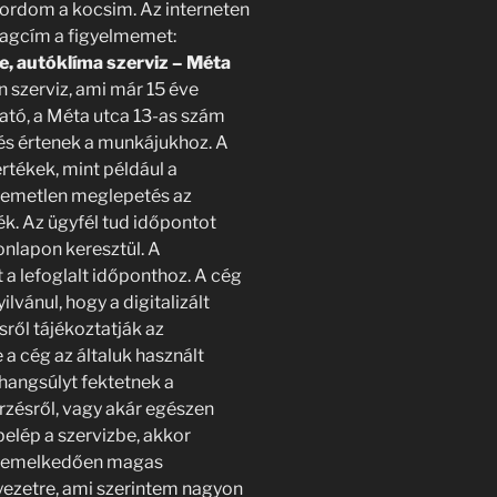
ordom a kocsim. Az interneten
alagcím a figyelmemet:
e, autóklíma szerviz – Méta
 szerviz, ami már 15 éve
ható, a Méta utca 13-as szám
és értenek a munkájukhoz. A
rtékek, mint például a
llemetlen meglepetés az
ék. Az ügyfél tud időpontot
honlapon keresztül. A
a lefoglalt időponthoz. A cég
vánul, hogy a digitalizált
ől tájékoztatják az
 a cég az általuk használt
hangsúlyt fektetnek a
rzésről, vagy akár egészen
elép a szervizbe, akkor
 kiemelkedően magas
nyezetre, ami szerintem nagyon