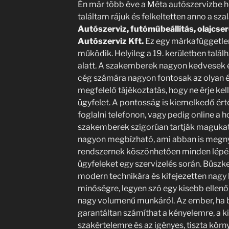
Én már több éve a Méta autószervizbe h
találtam rájuk és felkeltetten anno a sz
Autószerviz, futóműbeállítás, olajcser
Autószerviz Kft.
Ez egy márkafüggetlen
működik. Helyileg a 19. kerületben talál
alatt. A szakemberek nagyon kedvesek 
cég számára nagyon fontosak az olyan é
megfelelő tájékoztatás, hogy ne érje ke
ügyfelet. A pontosság is kiemelkedő ért
foglalni telefonon, vagy pedig online a 
szakemberek szigorúan tartják magukat 
nagyon megbízható, ami abban is megnyil
rendszernek köszönhetően minden lépésr
ügyfeleket egy szervizelés során. Büszke
modern technikára és kifejezetten nagy 
minőségre, legyen szó egy kisebb ellenő
nagy volumenű munkáról. Az ember, ha b
garantáltan számíthat a kényelemre, a
szakértelemre és az igényes, tiszta kör