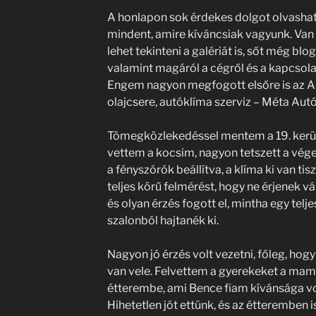
A honlapon sok érdekes dolgot olvasha
mindent, amire kíváncsiak vagyunk. Van
lehet tekinteni a galériát is, sőt még blog
valamint magáról a cégről és a kapcsola
Engem nagyon megfogott elsőre is az Au
olajcsere, autóklíma szerviz – Méta Autó
Tömegközlekedéssel mentem a 19. kerület
vettem a kocsim, nagyon tetszett a vége
a fényszórók beállítva, a klíma ki van ti
teljes körű felmérést, hogy ne érjenek 
és olyan érzés fogott el, mintha egy telj
szalonból hajtanék ki.
Nagyon jó érzés volt vezetni, főleg, h
van vele. Felvettem a gyerekeket a mam
étterembe, ami Bence fiam kívánsága vol
Hihetetlen jót ettünk, és az étteremben i