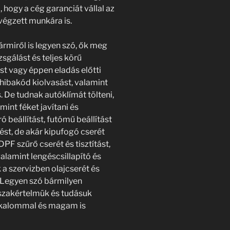
 hogy a cég garanciát vállal az
lvégzett munkára is.
rmiről is legyen szó, ők meg
zsgálást és teljes körű
st vagy éppen eladás előtti
 hibakód kiolvasást, valamint
. De tudnak autóklímát tölteni,
lamint féket javítani és
ó beállítást, futómű beállítást
lést, de akár kipufogó cserét
 DPF szűrő cserét és tisztítást,
valamint lengéscsillapító és
a szervizben olajcserét és
s. Legyen szó bármilyen
szakértelmük és tudásuk
alkalommal és magam is