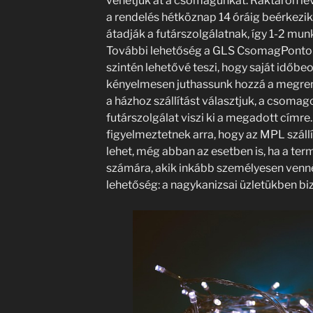
vehetjük át a csomagunkat. Raktáron l
a rendelés hétköznap 14 óráig beérkez
átadják a futárszolgálatnak, így 1-2 mu
További lehetőség a GLS CsomagPontoko
szintén lehetővé teszi, hogy saját időbe
kényelmesen juthassunk hozzá a megre
a házhoz szállítást választjuk, a csoma
futárszolgálat viszi ki a megadott címr
figyelmeztetnek arra, hogy az MPL szállí
lehet, még abban az esetben is, ha a te
számára, akik inkább személyesen vennék
lehetőség: a nagykanizsai üzletükben biz