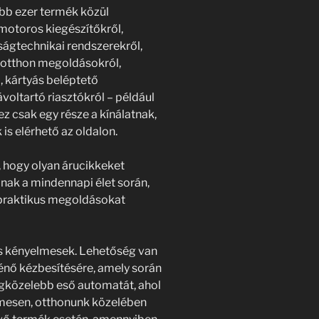
bb ezer termék közül
 motoros kiegészítőkről,
ságtechnikai rendszerekről,
osotthon megoldásokról,
, kártyás beléptető
voltartó riasztókról – például
z csak egy része a kínálatnak,
s elérhető az oldalon.
 hogy olyan árucikkeket
anak a mindennapi élet során,
, praktikus megoldásokat
 és kényelmesek. Lehetőség van
nő kézbesítésére, amely során
egközelebb eső automatát, ahol
mesen, otthonunk közelében