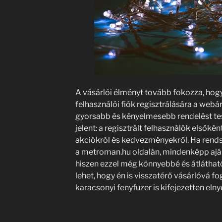
A vásárlói élményt tovább fokozza, hogy
felhasználói fiók regisztrálására a web
gyorsabb és kényelmesebb rendelést tes
jelent: a regisztrált felhasználók elsőkén
akciókról és kedvezményekről. Ha rend
a metroman.hu oldalán, mindenképp ajánlo
hiszen ezzel még könnyebbé és átlátható
lehet, hogy én is visszatérő vásárlóvá fo
karacsonyi fenyfuzer is kifejezetten eln