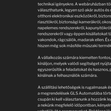
technikai igényekre. A webáruházban tö
választhatunk, legyen szó akár autós és
otthoni elektronikai eszközökről, bizton
riasztókról, biztonsági kamerákról, ok
napelemes rendszerekről, kapunyitókról
rendszerekről vagy éppen kisállatokat tá
vakondok, rágcsálók, madarak ellen. És e
hiszen még sok másféle műszaki termék i
A vállalkozás számára kiemelten fontos,
kínáljon, melyek valódi segítséget nyújt
egyszerűsítik a feladatokat és hasznos
kínálnak a felhasználók számára.
A szállítási lehetőségek is rugalmasak
a megrendelések GLS Automatába törté
csupán ki kell választanunk a hozzánk l
a nekünk megfelelő időpontban, kényel