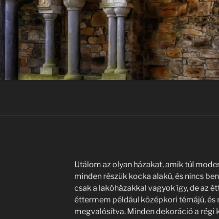
Utálom az olyan házakat, amik túl moder
minden részük kocka alakú, és nincs b
csak a lakóházakkal vagyok így, de az é
éttermem például középkori témájú, és
megvalósítva. Minden dekoráció a régi ki