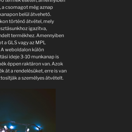
évő termék esetén, amennyiben
ik, a csomagot még aznap
nkanapon belül átvehető.
n történő átvétel, mely
osztásunkhoz igazítva,
ndelt termékhez. Amennyiben
got a GLS vagy az MPL
e. A weboldalon külön
tási ideje 3-10 munkanap is
rmék éppen raktáron van. Azok
 át a rendelésüket, erre is van
tosítják a személyes átvételt.