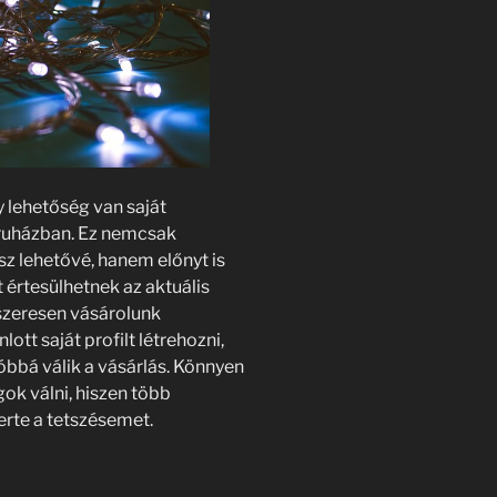
 lehetőség van saját
áruházban. Ez nemcsak
z lehetővé, hanem előnyt is
t értesülhetnek az aktuális
szeresen vásárolunk
tt saját profilt létrehozni,
bbá válik a vásárlás. Könnyen
gok válni, hiszen több
yerte a tetszésemet.