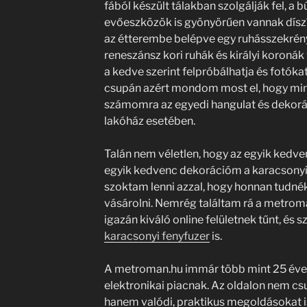
fából készült tálakban szolgálják fel, a 
evőeszközök is gyönyörűen vannak díszí
az étterembe belépve egy ruhásszekrény
reneszánsz kori ruhák és királyi koroná
a kedve szerint felpróbálhatja és fotókat
csupán azért mondom most el, hogy min
számomra az egyedi hangulat és dekorác
lakóház esetében.
Talán nem véletlen, hogy az egyik kedv
egyik kedvenc dekorációm a karacsonyi
szoktam lenni azzal, hogy honnan tudnék
vásárolni. Nemrég találtam rá a metrom
igazán kiváló online felületnek tűnt, és 
karacsonyi fenyfuzer
is.
A metroman.hu immár több mint 25 éve
elektronikai piacnak. Az oldalon nem cs
hanem valódi, praktikus megoldásokat is