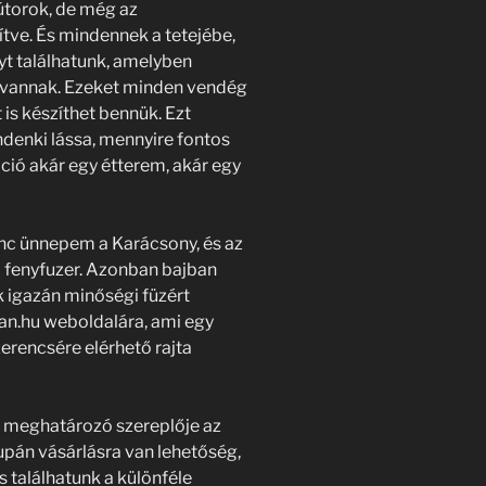
bútorok, de még az
tve. És mindennek a tetejébe,
t találhatunk, amelyben
k vannak. Ezeket minden vendég
 is készíthet bennük. Ezt
denki lássa, mennyire fontos
ió akár egy étterem, akár egy
enc ünnepem a Karácsony, és az
 fenyfuzer. Azonban bajban
 igazán minőségi füzért
an.hu weboldalára, ami egy
szerencsére elérhető rajta
 meghatározó szereplője az
upán vásárlásra van lehetőség,
 találhatunk a különféle