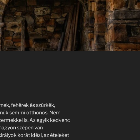
nek, fehérek és szürkék,
ennük semmi otthonos. Nem
ttermekkel is. Az egyik kedvenc
 nagyon szépen van
rályok korát idézi, az ételeket