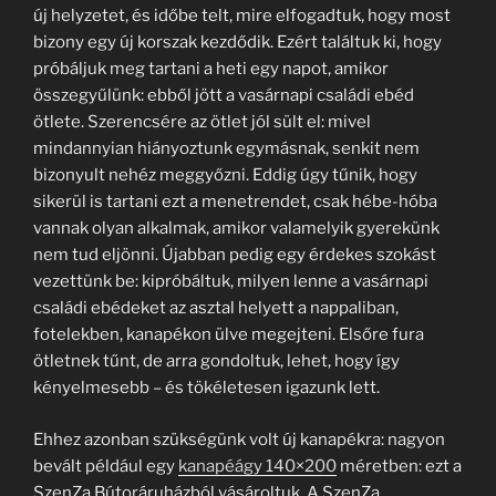
új helyzetet, és időbe telt, mire elfogadtuk, hogy most
bizony egy új korszak kezdődik. Ezért találtuk ki, hogy
próbáljuk meg tartani a heti egy napot, amikor
összegyűlünk: ebből jött a vasárnapi családi ebéd
ötlete. Szerencsére az ötlet jól sült el: mivel
mindannyian hiányoztunk egymásnak, senkit nem
bizonyult nehéz meggyőzni. Eddig úgy tűnik, hogy
sikerül is tartani ezt a menetrendet, csak hébe-hóba
vannak olyan alkalmak, amikor valamelyik gyerekünk
nem tud eljönni. Újabban pedig egy érdekes szokást
vezettünk be: kipróbáltuk, milyen lenne a vasárnapi
családi ebédeket az asztal helyett a nappaliban,
fotelekben, kanapékon ülve megejteni. Elsőre fura
ötletnek tűnt, de arra gondoltuk, lehet, hogy így
kényelmesebb – és tökéletesen igazunk lett.
Ehhez azonban szükségünk volt új kanapékra: nagyon
bevált például egy
kanapéágy 140×200
méretben: ezt a
SzenZa Bútoráruházból vásároltuk. A SzenZa