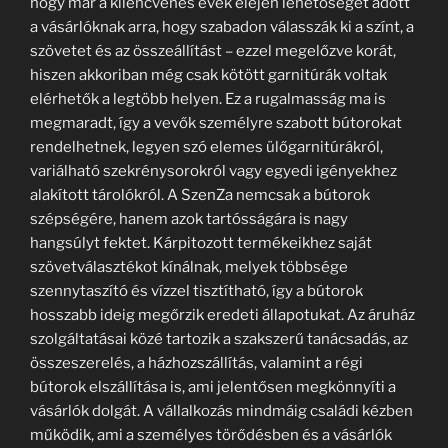
hogy már a kilencvenes évek elején lehetőséget adott
a vásárlóknak arra, hogy szabadon válasszák ki a színt, a
szövetet és az összeállítást – ezzel megelőzve korát,
hiszen akkoriban még csak kötött garnitúrák voltak
elérhetők a legtöbb helyen. Ez a rugalmasság ma is
megmaradt, így a vevők személyre szabott bútorokat
rendelhetnek, legyen szó elemes ülőgarnitúrákról,
variálható szekrénysorokról vagy egyedi igényekhez
alakított tárolókról. A SzenZa nemcsak a bútorok
szépségére, hanem azok tartósságára is nagy
hangsúlyt fektet. Kárpitozott termékeikhez saját
szövetválasztékot kínálnak, melyek többsége
szennytaszító és vízzel tisztítható, így a bútorok
hosszabb ideig megőrzik eredeti állapotukat. Az áruház
szolgáltatásai közé tartozik a szakszerű tanácsadás, az
összeszerelés, a házhozszállítás, valamint a régi
bútorok elszállítása is, ami jelentősen megkönnyíti a
vásárlók dolgát. A vállalkozás mindmáig családi kézben
működik, ami a személyes törődésben és a vásárlók