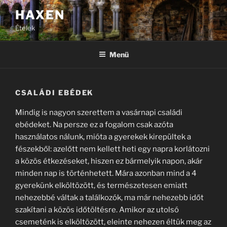
Tartalomhoz
HAXEN
Ételek
Menü
CSALÁDI EBÉDEK
Mindig is nagyon szerettem a vasárnapi családi
ebédeket. Na persze ez a fogalom csak azóta
használatos nálunk, mióta a gyerekek kirepültek a
fészekből: azelőtt nem kellett heti egy napra korlátozni
a közös étkezéseket, hiszen ez bármelyik napon, akár
minden nap is történhetett. Mára azonban mind a 4
gyerekünk elköltözött, és természetesen emiatt
nehezebbé váltak a találkozók, ma már nehezebb időt
szakítani a közös időtöltésre. Amikor az utolsó
csemeténk is elköltözött, eleinte nehezen éltük meg az