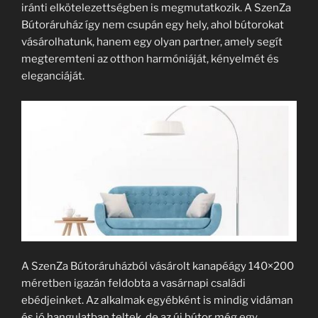
iránti elkötelezettségben is megmutatkozik. A SzenZa
Bútoráruház így nem csupán egy hely, ahol bútorokat
vásárolhatunk, hanem egy olyan partner, amely segít
megteremteni az otthon harmóniáját, kényelmét és
eleganciáját.
A SzenZa Bútoráruházból vásárolt kanapéágy 140×200
méretben igazán feldobta a vasárnapi családi
ebédjeinket. Az alkalmak egyébként is mindig vidáman
és jó hangulatban teltek, de az új bútor még egy