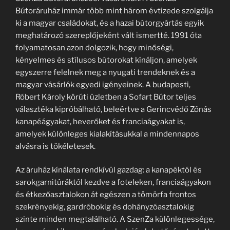
Bútoráruház immár több mint három évtizede szolgálja
ki a magyar családokat, és a hazai bútorgyártás egyik
meghatározó szereplőjeként vált ismertté. 1991 óta
folyamatosan azon dolgozik, hogy minőségi,
kényelmes és stílusos bútorokat kínáljon, amelyek
egyszerre felelnek meg a nyugati trendeknek és a
magyar vásárlók egyedi igényeinek. A budapesti,
Róbert Károly körúti üzletben a Sofart Bútor teljes
választéka kipróbálható, beleértve a Gerincvédő Zónás
kanapéágyakat, heverőket és franciaágyakat is,
amelyek különleges kialakításukkal a mindennapos
alvásra is tökéletesek.
Az áruház kínálata rendkívül gazdag: a kanapéktól és
sarokgarnitúráktól kezdve a foteleken, franciaágyakon
és étkezőasztalokon át egészen a tömörfa frontos
szekrényekig, gardróbokig és dohányzóasztalokig
szinte minden megtalálható. A SzenZa különlegessége,