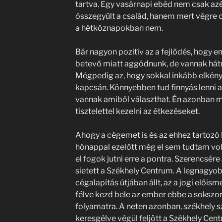
tartva. Egy vasárnapi ebéd nem csak azé
összegyűlt a család, hanem mert végre 
a hétköznapokban nem.
Bár nagyon pozitív az a fejlődés, hogy 
betevő miatt aggódnunk, de vannak hátrá
Mégpedig az, hogy sokkal inkább elkén
kapcsán. Könnyebben tud finnyás lenni a
vannak amiből választhat. Én azonban 
tisztelettel kezelni az étkezéseket.
Ahogy a cégemet is és az ehhez tartozó 
hónappal ezelőtt még el sem tudtam vol
el fogok jutni erre a pontra. Szerencsé
sietett a Székhely Centrum. A legnagyob
cégalapítás útjában állt, az a jogi előism
félve kezd bele az ember ebbe a sokszor
folyamatra. A neten azonban, székhely 
keresgélve végül feljött a Székhely Cent