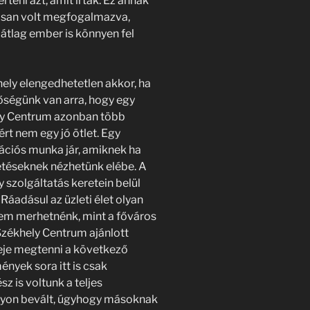
eni azt, amit írtak. Ez annak
osan volt megfogalmazva,
 átlag ember is könnyen fel
ely elengedhetetlen akkor, ha
tőségünk van arra, hogy egy
ely Centrum azonban több
ért nem egy jó ötlet. Egy
ációs munka jár, amiknek ha
etéseknek nézhetünk elébe. A
szolgáltatás keretein belül
 Ráadásul az üzleti élet olyan
sem merhetnénk, mint a főváros
 Székhely Centrum ajánlott
eje megtenni a következő
ények sora itt is csak
sz is voltunk a teljes
yon bevált, úgyhogy másoknak