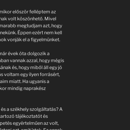
 mikor először felléptem az
snak volt köszönhető. Mivel
hamarabb megtudjam azt, hogy
 nekünk. Éppen ezért nem kell
mok vonják el a figyelmünket.
már évek óta dolgozik a
ában vannak azzal, hogy mégis
ának és, hogy miből áll egy jó
s voltam egy ilyen forrásért,
aim miatt. Ha ugyanis a
kkor mindig naprakész
és a székhely szolgáltatás? A
artozó tájékoztatót és
etés egyértelműen az volt,