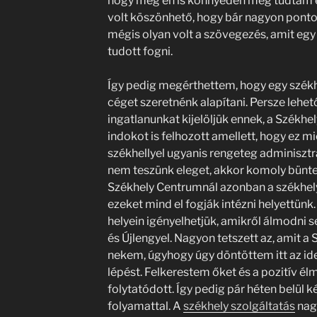
hogy még én is könnyedén meg tudtam ért
volt köszönhető, hogy bár nagyon pont
mégis olyan volt a szövegezés, amit egy
tudott fogni.
Így pedig megérthettem, hogy egy székh
céget szeretnénk alapítani. Persze lehe
ingatlanunkat kijelöljük ennek, a Székh
indokot is felhozott amellett, hogy ez mi
székhellyel ugyanis rengeteg adminisztr
nem teszünk eleget, akkor komoly bünt
Székhely Centrumnál azonban a székhely 
ezeket mind el fogják intézni helyettünk.
helyein igényelhetjük, amikről álmodni 
és Újlengyel. Nagyon tetszett az, amit a
nekem, úgyhogy úgy döntöttem itt az id
lépést. Felkerestem őket és a pozitív élm
folytatódott. Így pedig pár héten belül ké
folyamattal. A
székhely szolgáltatás
nag