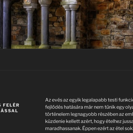
Az evés az egyik legalapabb testi funkci
 FELÉR
fejlődés hatására már nem tűnik egy oly
LÁSSAL
történelem legnagyobb részében az em
küzdenie kellett azért, hogy ételhez jus
maradhassanak. Éppen ezért az étel sok