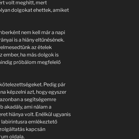
rt volt meghitt, mert
olyan dolgokat ehettek, amiket
emberként nem kell már a napi
nyai is a hiány eltűnésének.
yelmesedtünk az ételek
z ember, ha más dolgok is
mindig próbálom megfelelő
kötelezettségeket. Pedig pár
na képzelni azt, hogy egyszer
re azonban a segítségemre
b akadály, ami nálam a
eret hiánya volt. Enélkül ugyanis
 labirintusra emlékeztető
szolgáltatás kapcsán
rum oldala.