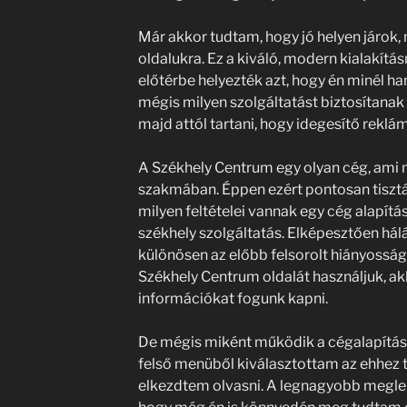
Már akkor tudtam, hogy jó helyen járok,
oldalukra. Ez a kiváló, modern kialakítá
előtérbe helyezték azt, hogy én minél 
mégis milyen szolgáltatást biztosítanak
majd attól tartani, hogy idegesítő reklá
A Székhely Centrum egy olyan cég, ami 
szakmában. Éppen ezért pontosan tiszt
milyen feltételei vannak egy cég alapítás
székhely szolgáltatás. Elképesztően hálá
különösen az előbb felsorolt hiányosság
Székhely Centrum oldalát használjuk, a
információkat fogunk kapni.
De mégis miként működik a cégalapítás 
felső menüből kiválasztottam az ehhez t
elkezdtem olvasni. A legnagyobb meglep