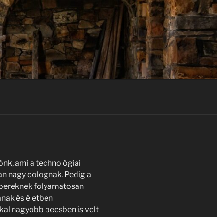
ónk, ami a technológiai
an nagy dolognak. Pedig a
bereknek folyamatosan
sanak és életben
kal nagyobb becsben is volt