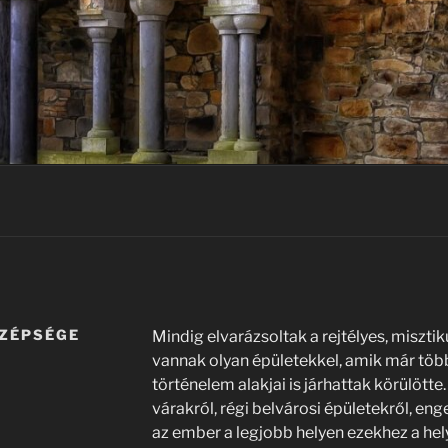
SZÉPSÉGE
Mindig elvarázsoltak a rejtélyes, miszti
vannak olyan épületekkel, amik már több 
történelem alakjai is járhattak körülötte
várakról, régi belvárosi épületekről, enge
az ember a legjobb helyen ezekhez a he