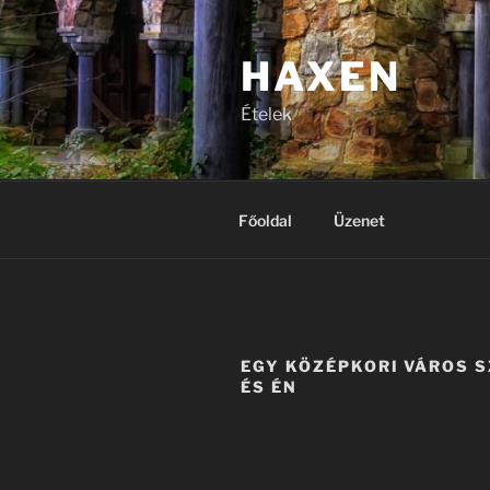
Tartalomhoz
HAXEN
Ételek
Főoldal
Üzenet
EGY KÖZÉPKORI VÁROS 
ÉS ÉN