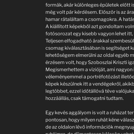
formák, akár különleges épületek előtt i
még volt pár kérdésem. Először is az ár
hamar rátaláltam a csomagokra. A hatás: 
A kiállított képekből azt gondoltam vol
fotósorozat egy kisebb vagyon lehet itt, 
Teljesen elfogadható árakkal szembesül
csomag kiválasztásában is segítséget k
lehetőségem elmerülni az oldal egyéb m
érzésem volt, hogy Szoboszlai Kriszti igaz
Megismerhettem a vízióját, ami nagyon i
véleményemmel a portréfotózást illetően
képek készülnek itt a vendégekről, akikb
legtöbbet, ezzel időtállóvá téve valóju
hozzáállás, csak támogatni tudtam.
Egy kevés aggályom is volt a ruházat te
pontosan, hogy milyen ruhát kéne válas
de az oldalon lévő információk megnyug