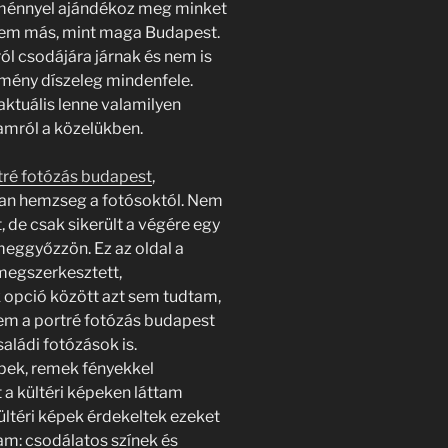
tménnyel ajándékoz meg minket
 nem más, mint maga Budapest.
ól csodájára járnak és nem is
mény díszeleg mindenfele.
aktuális lenne valamilyen
mról a közelükben.
tré fotózás budapest
,
an hemzseg a fotósoktól. Nem
t, de csak sikerült a végére egy
meggyőzzön. Ez az oldal a
 megszerkesztett,
k opció között azt sem tudtam,
sem a portré fotózás budapest
aládi fotózások is.
épek, remek fényekkel
 a kültéri képeken láttam
kültéri képek érdekeltek ezeket
m: csodálatos színek és