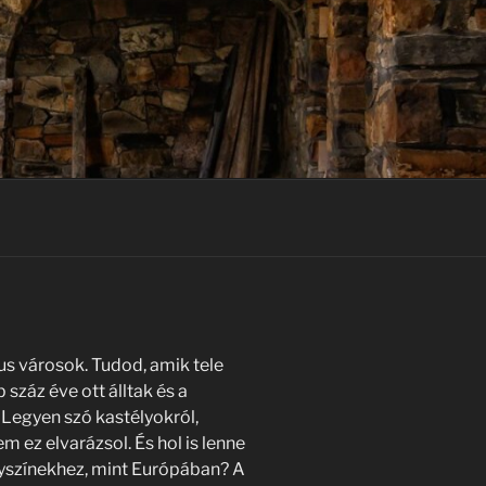
kus városok. Tudod, amik tele
száz éve ott álltak és a
. Legyen szó kastélyokról,
m ez elvarázsol. És hol is lenne
lyszínekhez, mint Európában? A