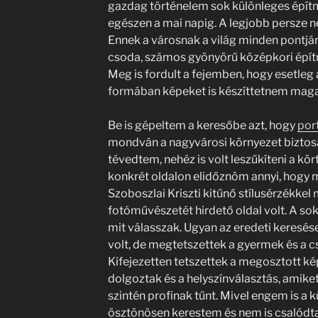
gazdag történelem sok különleges épí
egészen a mai napig. A legjobb persze
Ennek a városnak a világ minden pontjár
csoda, számos gyönyörű középkori épít
Meg is fordult a fejemben, hogy esetleg 
formában képeket is készíttetnem maga
Be is gépeltem a keresőbe azt, hogy
por
mondván a nagyvárosi környezet biztos
tévedtem, nehéz is volt leszűkíteni a kör
konkrét oldalon elidőznöm annyi, hogy 
Szoboszlai Kriszti kitűnő stílusérzékkel
fotóművészetét hirdető oldal volt. A so
mit válasszak. Ugyan az eredeti keresé
volt, de megtetszettek a gyermek és a cs
Kifejezetten tetszettek a megosztott k
dolgoztak és a helyszínválasztás, amiket
szintén profinak tűnt. Mivel engem is a 
ösztönösen kerestem és nem is csalódta