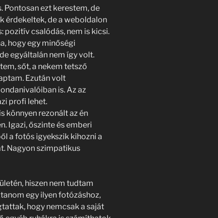
s. Pontosan ezt kerestem, de
ak érdekeltek, de a weboldalon
pozitív csalódás, nem is kicsi.
na, hogy egy minőségi
de egyáltalán nem így volt.
tem, sőt, a nekem tetsző
aptam. Ezután volt
ondanivalóiban is. Az az
i profi lehet.
s könnyen rezonált az én
. Igazi, őszinte és emberi
ől a fotós igyekszik kihozni a
kat. Nagyon szimpatikus
rületén, hiszen nem tudtam
ztanom egy ilyen fotózáshoz,
tattak, hogy nemcsak a saját