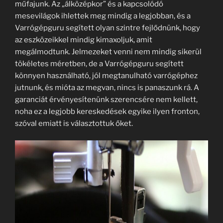
műfajunk. Az „álközépkor” és a kapcsolódó
mesevilágok ihlettek meg mindig a legjobban, és a
Varrógépguru segített olyan szintre fejlődnünk, hogy
az eszközeikkel mindig kimaxoljuk, amit
megálmodtunk. Jelmezeket venni nem mindig sikerül
tökéletes méretben, de a Varrógépguru segített
könnyen használható, jól megtanulható varrógéphez
jutnunk, és mióta az megvan, nincs is panaszunk rá. A
garanciát érvényesítenünk szerencsére nem kellett,
noha ez a legjobb kereskedések egyike ilyen fronton,
szóval emiatt is választottuk őket.