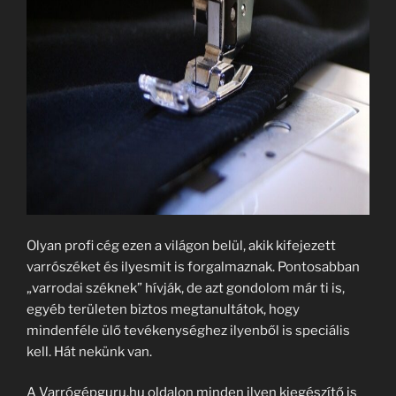
Olyan profi cég ezen a világon belül, akik kifejezett
varrószéket és ilyesmit is forgalmaznak. Pontosabban
„varrodai széknek” hívják, de azt gondolom már ti is,
egyéb területen biztos megtanultátok, hogy
mindenféle ülő tevékenységhez ilyenből is speciális
kell. Hát nekünk van.
A Varrógépguru.hu oldalon minden ilyen kiegészítő is