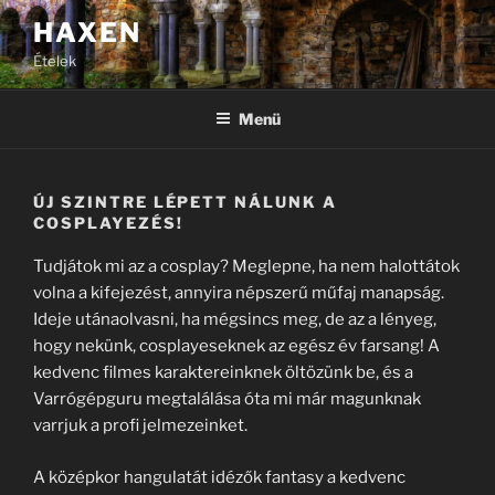
Tartalomhoz
HAXEN
Ételek
Menü
ÚJ SZINTRE LÉPETT NÁLUNK A
COSPLAYEZÉS!
Tudjátok mi az a cosplay? Meglepne, ha nem halottátok
volna a kifejezést, annyira népszerű műfaj manapság.
Ideje utánaolvasni, ha mégsincs meg, de az a lényeg,
hogy nekünk, cosplayeseknek az egész év farsang! A
kedvenc filmes karaktereinknek öltözünk be, és a
Varrógépguru megtalálása óta mi már magunknak
varrjuk a profi jelmezeinket.
A középkor hangulatát idézők fantasy a kedvenc