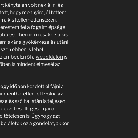
 kénytelen volt nekiállni és
tt, hogy mennyire jól tettem,
n a kis kellemetlenségen.
kerestem fel a fogaim épsége
bb esetben nem csak ez a kis
em akár a gyökérkezelés utáni
iszen ebben is lehet
 ember. Erről a
weboldalon
is
lőben is mindent elmesél az
 hogy időben kezdett el fájni a
 menthetetlen lett volna az
zelés szó hallatán is teljesen
 ezzel esetlegesen járó
eltételesen is. Úgyhogy azt
 belőletek ez a gondolat, akkor