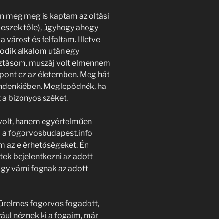
én meg meg is kaptam az oltási
eszek tőle), úgyhogy ahogy
 várost és felfaltam. Illetve
sodik alkalom után egy
sztásom, muszáj volt elmennem
 pont ez az életemben. Meg hát
indenkiében. Meglepődnék, ha
t a bizonyos széket.
volt, hanem egyértelműen
m a fogorvosbudapest.info
am az elérhetőségeket. Én
ek bejelentkezni az adott
ogy várni fognak az adott
 türelmes fogorvos fogadott,
ául néznek ki a fogaim, már