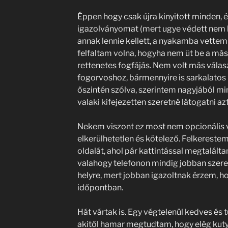
Éppen hogy csak újra kinyitott minden, 
igazolványomat (mert ugye védett nem l
annak lennie kellett, a nyakamba vettem a
felfaltam volna, hogyha nem üt be a má
rettenetes fogfájás. Nem volt más vála
fogorvoshoz, bármennyire is sarkalatos
őszintén szólva, szerintem nagyjából m
valaki kifejezetten szeretné látogatni az
Nekem viszont ez most nem opcionális 
elkerülhetetlen és kötelező. Felkereste
oldalát, ahol pár kattintással megtalált
valahogy telefonon mindig jobban szeret
helyre, mert jobban igazoltnak érzem, h
időpontban.
Hát vártak is. Egy végtelenül kedves és
akitől hamar megtudtam, hogy elég kuty