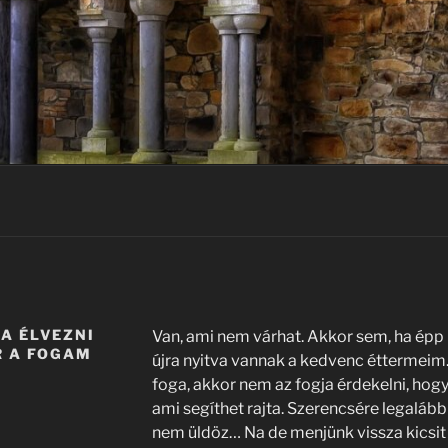
A ÉLVEZNI
Van, ami nem várhat. Akkor sem, ha épp 
R A FOGAM
újra nyitva vannak a kedvenc éttermeim.
foga, akkor nem az fogja érdekelni, hogy
ami segíthet rajta. Szerencsére legaláb
nem üldöz… Na de menjünk vissza kicsit 