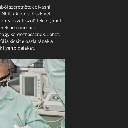
ból szeretnétek olvasni
lkül, akkor is jó szívvel
gorvos válaszol” felület, ahol
mberek nem mernek
 hogy kérdezhessenek. Lehet,
l is kicsit eloszlanának a
ilyen oldalakat.