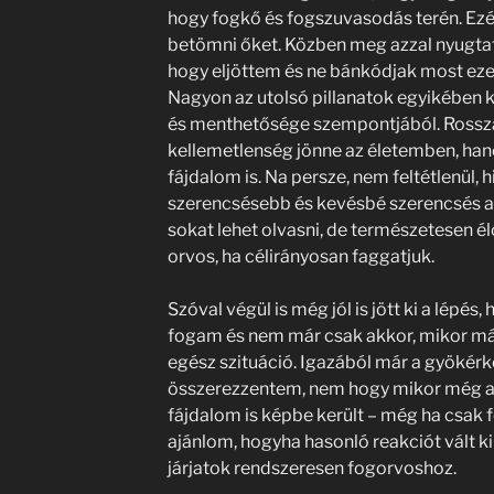
hogy fogkő és fogszuvasodás terén. Ezért
betömni őket. Közben meg azzal nyugtato
hogy eljöttem és ne bánkódjak most eze
Nagyon az utolsó pillanatok egyikében 
és menthetősége szempontjából. Rossza
kellemetlenség jönne az életemben, han
fájdalom is. Na persze, nem feltétlenül, h
szerencsésebb és kevésbé szerencsés az
sokat lehet olvasni, de természetesen é
orvos, ha célirányosan faggatjuk.
Szóval végül is még jól is jött ki a lépés,
fogam és nem már csak akkor, mikor már
egész szituáció. Igazából már a gyökérke
összerezzentem, nem hogy mikor még az
fájdalom is képbe került – még ha csak f
ajánlom, hogyha hasonló reakciót vált ki
járjatok rendszeresen fogorvoshoz.