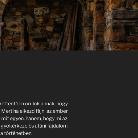
rettentően örülök annak, hogy
 Mert ha elkezd fájni az ember
 mit egyen, hanem, hogy mi az,
b gyökérkezelés utáni fájdalom
a történetben.