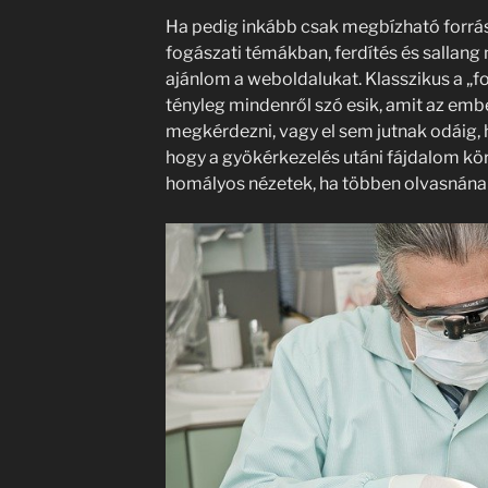
Ha pedig inkább csak megbízható forrás
fogászati témákban, ferdítés és sallang né
ajánlom a weboldalukat. Klasszikus a „fo
tényleg mindenről szó esik, amit az e
megkérdezni, vagy el sem jutnak odáig,
hogy a gyökérkezelés utáni fájdalom körü
homályos nézetek, ha többen olvasnának 