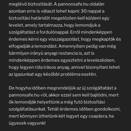
meglévő biztosítását. A pannonsafe.hu oldalán
azonban erre is választ lehet kapni: 30 nappal a
biztosítási határidőt megelőzően kell küldeni egy
levelet, amely tartalmazza, hogy lemondjuk a
szolgáltatást a fordulónappal. Erről mindenképpen
érdemes kérni egy visszaigazolást, hogy megkapták és
elfogadják a lemondást. Amennyiben pedig van még
bármilyen irányú anyagi restancia is, azt is
mindenképpen érdemes egyeztetni a levelezésben,
hogy legyen róla írásos anyag, amivel bizonyítani lehet
az igazunkat egy későbbi probléma esetén.
De hogyha időben megrendeljük az új szolgáltatást a
pannonsafe.hu-ról, akkor ezzel sem kell bajlódni, mert
ők lemondják helyettünk a még futó biztosítási
szolgáltatásunkat. Tehát érdemes időben gondolkozni,
mert könnyen üthetünk két legyet egy csapásra, ha
ügyesek vagyunk!