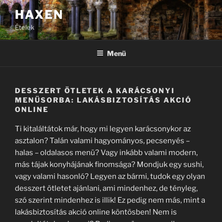
Tartalomhoz
HAXEN
Ételek
Menü
DESSZERT ÖTLETEK A KARÁCSONYI
MENÜSORBA: LAKÁSBIZTOSÍTÁS AKCIÓ
ONLINE
Ti kitaláltátok már, hogy mi legyen karácsonykor az
asztalon? Talán valami hagyományos, pecsenyés –
halas – oldalasos menü? Vagy inkább valami modern,
más tájak konyhájának finomsága? Mondjuk egy sushi,
vagy valami hasonló? Legyen az bármi, tudok egy olyan
desszert ötletet ajánlani, ami mindenhez, de tényleg,
szó szerint mindenhez is illik! Ez pedig nem más, mint a
lakásbiztosítás akció online köntösben! Nem is