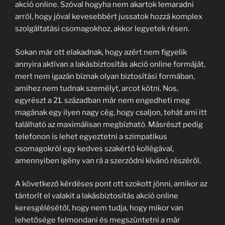
akció online. Szóval hogyha nem akartok lemaradni
arról, hogy jóval kevesebbért jussatok hozzá komplex
szolgáltatási csomagokhoz, akkor legyetek résen.
Sokan már ott elakadnak, hogy azért nem figyelik
annyira aktívan a lakásbiztosítás akció online formáját,
mert nem igazán bíznak olyan biztosítási formában,
amihez nem tudnak személyt, arcot kötni. Nos,
egyrészt a 21. században már nem engedheti meg
magának egy ilyen nagy cég, hogy csaljon, tehát ami itt
található az maximálisan megbízható. Másrészt pedig
telefonon is lehet egyeztetni a szimpatikus
csomagokról egy kedves szakértő kollégával,
amennyiben igény van rá a szerződni kívánó részéről.
A következő kérdéses pont ott szokott jönni, amikor az
tántorít el valakit a lakásbiztosítás akció online
keresgélésétől, hogy nem tudja, hogy mikor van
lehetősége felmondani és megszüntetni a már