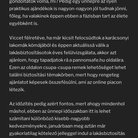
gondoltátok volna, mi? Pedig egy ünnepre az ilyen
praktikus ajándékok is nagyon-nagyon jól tudnak jönni,
főleg, ha valakinek éppen ebben a fázisban tart az élete
egyébként is.
Viccet félretéve, ha már kicsit felocsúdtok a karácsonyi
lakomák kómájából és éppen aktuálissá válik a
lakásbiztosításotok éves felülvizsgálata, akkor azt
ajánlom, hogy tapadjatok rá a pannonsafe.hu oldalára.
Ezen az oldalon csupa-csupa remek lehetőséget lehet
találni biztosítási témakörben, mert hogy rengeteg
ajánlatot képesek összefésülni, ami az online piacon
létezik.
Az időzítés pedig azért fontos, mert ahogy mindenhol
máshol, ebben az ünnepi időszakban itt is lehet
számítani különböző kisebb-nagyobb
kedvezményekre, januárbaan meg aztán már
gyakorlatilag kötelező jelleggel indul a lakásbiztosítás